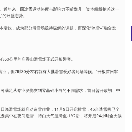
近年来，因冰雪运动热度与影响力不断攀升，资本纷纷抢滩这一
”的旺盛态势。
效，成为部分滑雪场亟待破解的课题，而深化“冰雪+”融合发
心50公里的庙香山滑雪场正式开板迎客。
业，但7时30分左右就有大批滑雪爱好者到场等候。“开板首日客
可满足从专业发烧友到零基础小白的不同需求，首日暂开放初、中
晚滑雪场就启动造雪作业，11月9日开启推雪，45台造雪机已全
要集中在夜间造雪，待白天气温降至-1℃后，将开启24小时全天候