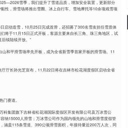
5—2026雪季，我们提升了雪道品质，增加安全装置，更新部分
户黏性，滑雪场将推出雪圈、冰上自行车、雪地摩托等10余项戏雪项
启动造雪，10月25日完成首滑，还招募了300名雪友担任雪质体
们将于11月15日正式开板，客源主要来自长三角、珠三角地区，试
道后续陆续开放。”
山和平滑雪场率先开板，成为全省新雪季首家开板的滑雪场。11
旅厅厅长孙光芝宣布，11月22日将在吉林市松花湖度假区启动全省
热门赛道。
购万科集团旗下吉林省松花湖国际度假区开发有限公司及万冰雪公
时容纳15000人滑雪；万冰雪公司作为国内领先的山地和滑雪度假管
），涵盖115条雪道、390公顷滑雪面积，年接待量近200万人次，同