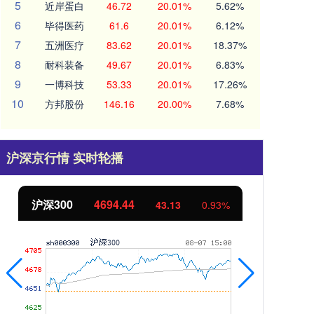
5
近岸蛋白
46.72
20.01%
5.62%
6
毕得医药
61.6
20.01%
6.12%
7
五洲医疗
83.62
20.01%
18.37%
8
耐科装备
49.67
20.01%
6.83%
9
一博科技
53.33
20.01%
17.26%
10
方邦股份
146.16
20.00%
7.68%
沪深京行情 实时轮播
北证50
1134.24
创
11.37
1.01%