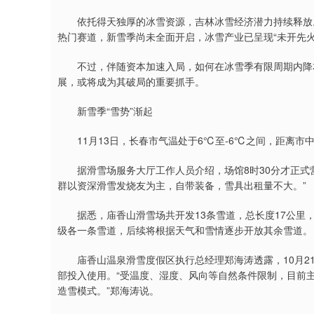
依托得天独厚的冰雪资源，吉林冰雪经济潜力持续释放。
热门赛道，新雪季尚未全面开启，冰雪产业已呈现“未开先火
不过，伴随资本加速入局，如何在冰雪季有限周期内降本增
展，或将成为其破局的重要抓手。
新雪季“雪势”渐起
11月13日，长春市气温处于6℃至-6℃之间，距离市中
据滑雪场服务大厅工作人员介绍，场馆8时30分才正式营
群以资深滑雪发烧友为主，自带装备，雪具出租量不大。”
据悉，庙香山滑雪场共开发13条雪道，总长度17公里，
级各一条雪道，后续将根据天气和雪情逐步开放其余雪道。
庙香山温泉滑雪度假区执行总经理郑海涛透露，10月21日
部投入使用。“受温度、湿度、风向等自然条件限制，目前主
造雪模式。”郑海涛说。