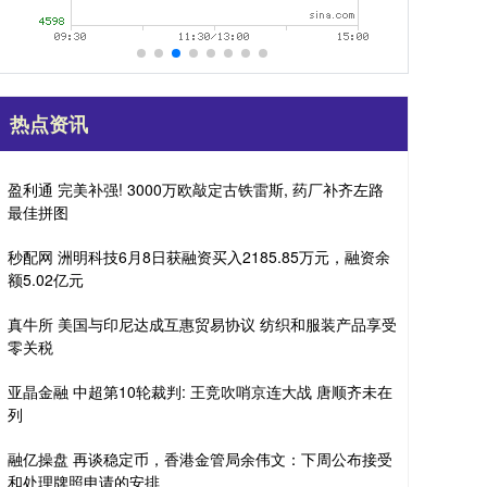
热点资讯
盈利通 完美补强! 3000万欧敲定古铁雷斯, 药厂补齐左路
最佳拼图
秒配网 洲明科技6月8日获融资买入2185.85万元，融资余
额5.02亿元
真牛所 美国与印尼达成互惠贸易协议 纺织和服装产品享受
零关税
亚晶金融 中超第10轮裁判: 王竞吹哨京连大战 唐顺齐未在
列
融亿操盘 再谈稳定币，香港金管局余伟文：下周公布接受
和处理牌照申请的安排