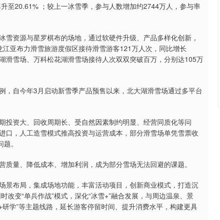
升至20.61% ；较上一冰雪季，参与人数增加约2744万人，参与率
雪资源与星罗棋布的场地，通过软硬件升级、产品多样化创新，
黑龙江亚布力滑雪旅游度假区接待滑雪游客121万人次，同比增长
大湖滑雪场、万科松花湖滑雪场接待人次双双突破百万，分别达105万
，自今年3月启动新雪季产品预售以来，北大湖滑雪场通过多平台
投资大、回收周期长、受自然因素制约明显、经营同质化等问
进口，人工造雪模式推高投资与运营成本，部分滑雪场单凭雪票收
问题。
质量、降低成本、增加利润，成为部分雪场无法回避的课题。
景布局，集成场地功能，丰富活动项目，创新商业模式，打造沉
时改变“单兵作战”模式，深化“冰雪+”融合发展，与周边温泉、景
冰雪+研学”等主题线路，延长游客停留时间、提升消费水平，构建更具