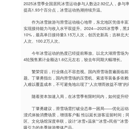
2025冰雪季全国居民冰雪运动参与人数达2.92亿人，参与率
提高1.93个百分点，冰雪运动热潮持续升温。
作为冰雪旅游与滑雪运动核心地带，东北地区凭借丰富冰
实现接待能力与收入水平双提升。2024—2025冰雪季，
10%，最高单日接待量3.15万人次，创历史新高；吉林北
人次、100.2万人次。
今年冰雪运动的热度已经提前释放。以北大湖滑雪场为例
4轮预售累计金额达1.6亿元左右，较去年同期大幅增长。
繁荣背后，行业痛点不容忽视。国内滑雪场普遍面临前期
题。丁肇勇指出，国内滑雪场的压雪机、索道等装备多依赖
入难以覆盖成本，不可避免地出现了“人次增而效益不增”的
随着资本加速入局，在冰雪季有限时间内，如何提升经营
丁肇勇建议，滑雪场需打破业态单一困局——优化运动场
浸式体验消费场景，增强客户黏 性以延长游客逗留时间；同
区、文化场馆深度串联，设计“冰雪+温泉”“冰雪+民俗”“
吸引力的冬季旅游整体产品。