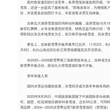
面对愈发激烈的行业竞争，各滑雪场加速提档升级。“202
雪具，还进一步提高了服务标准。”郑海涛表示，为增强客
目，并设置多处拍照打卡点，丰富游客冰雪互动体验。
吉林北大湖滑雪度假区同样动作频频，该滑雪场10月18日
验官红腾网，从专业角度把控雪质。销售总监闫帅介绍：“我
滑阶段以东北本地雪友为主，首日将开放4条雪道，其余雪
事实上，吉林新雪季开板序幕早已拉开。11月2日，长白
月9日，长白山池北区红松王滑雪场紧随其后开启营业。
在2025—2026新雪季第三场新闻发布会上，吉林省文
新雪季开板活动，联动九大滑雪度假区集中开板。
资本加速入局
国内冰雪运动蓬勃发展，冰雪经济成为资本争相布局的
2025年8月26日，中国旅游集团旗下中旅国际牵头收
司。据悉，松花湖项目拥有50条雪道、总长55公里，可同
理品牌，2024—2025冰雪季运营7家滑雪度假区（滑雪场