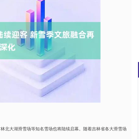
沪深300
4694.44
.42%
43.13
0.93%
林北大湖滑雪场等知名雪场也将陆续启幕。随着吉林省各大滑雪场