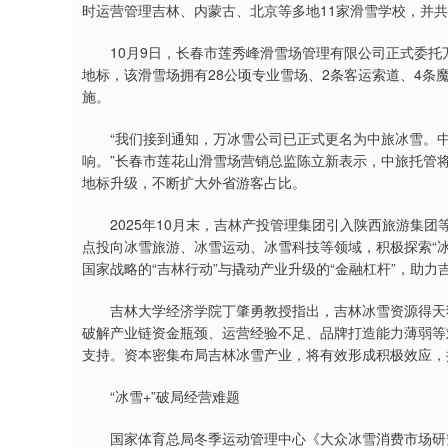
时运营管理吉林、内蒙古、北京等多地11家滑雪学校，并
10月9日，长春市莲秀峰滑雪场管理有限公司正式委托
地标，该滑雪场拥有28公顷专业雪场、2条客运索道、4条
施。
“我们接到通知，万冰雪公司已正式更名为中旅冰雪。中
响。”长春市莲花山滑雪场营销总监陈立新表示，中旅托管
地标升级，不断扩大外省游客占比。
2025年10月末，吉林产投管理集团引入陕西旅游集团
点投向冰雪旅游、冰雪运动、冰雪科技等领域，积极探索“冰雪
国家战略的“吉林行动”与撬动产业升级的“金融杠杆”，助力吉
吉林大学经济学院丁肇勇教授指出，吉林冰雪资源得天独
破解产业链资金瓶颈、运营经验不足、品牌打造能力薄弱等
支持。资本密集布局吉林冰雪产业，将有效形成积极效应，
“冰雪+”破局经营难题
国家体育总局冬季运动管理中心《大众冰雪消费市场研究报告