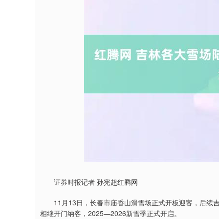
深证成指
14311.01
9.68
1.02%
200.89
1
证券时报记者 孙宪超红腾网
11月13日，长春市庙香山滑雪场正式开板迎客，后续吉
相继开门纳客，2025—2026新雪季正式开启。