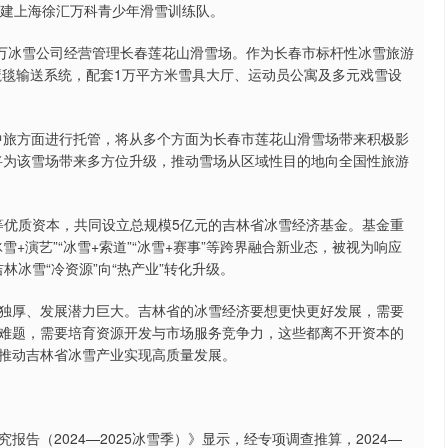
共建上海徐汇万科青少年滑雪训练队。
万冰雪公司经营管理长春莲花山滑雪场。作为长春市标杆性冰雪旅游
魔毯输送系统，配套1万平方米雪具大厅、运动员公寓及多元戏雪设
旅方面进行托管，将从多个方面为长春市莲花山滑雪场带来积极影
将为该雪场带来多方位升级，推动雪场从区域性目的地向全国性旅游
等优质资本，共同设立总规模5亿元的吉林省冰雪经济基金。基金重
+演艺”“冰雪+索道”“冰雪+赛事”等跨界融合新业态，被视为响应
林冰雪“冷资源”向“热产业”转化升级。
厚、发展潜力巨大。吉林省的冰雪经济要想更快更好发展，需要
难题，需要培育资源开发与市场服务竞争力，这些都离不开资本的
推动吉林省冰雪产业实现高质量发展。
（2024—2025冰雪季）》显示，经专项调查推算，2024—