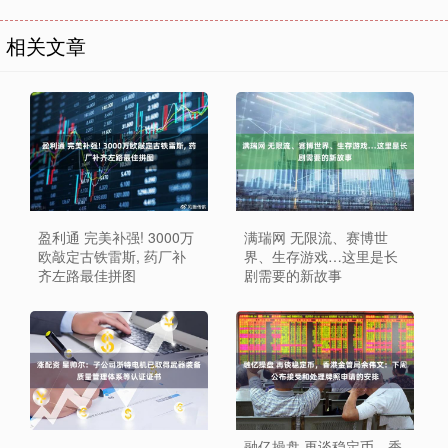
相关文章
盈利通 完美补强! 3000万
满瑞网 无限流、赛博世
欧敲定古铁雷斯, 药厂补
界、生存游戏…这里是长
齐左路最佳拼图
剧需要的新故事
融亿操盘 再谈稳定币，香