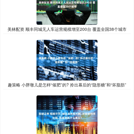
美林配资 顺丰同城无人车运营规模增至200台 覆盖全国38个城市
趣策略 小胖墩儿是怎样“催肥”的? 拎出幕后的“隐形糖”和“坏脂肪”