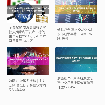
至尊配资 友发集团收购实
长胜证券 三方交易达成!
控人姻亲名下资产，标的
东部冠军卖掉二当家, 继
去年亏损2541万，今年前
续冲冠!
两月又亏1370万
易操盘 *ST景峰股票连续
简配资 沪铜龙虎榜 | 主力
三个交易日涨幅偏离值累
合约增仓上行 多空双方均
计达12.84%
呈进场态势