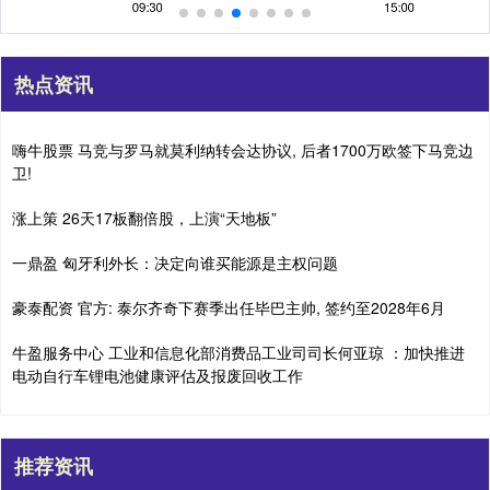
热点资讯
嗨牛股票 马竞与罗马就莫利纳转会达协议, 后者1700万欧签下马竞边
卫!
涨上策 26天17板翻倍股，上演“天地板”
一鼎盈 匈牙利外长：决定向谁买能源是主权问题
豪泰配资 官方: 泰尔齐奇下赛季出任毕巴主帅, 签约至2028年6月
牛盈服务中心 工业和信息化部消费品工业司司长何亚琼 ：加快推进
电动自行车锂电池健康评估及报废回收工作
推荐资讯