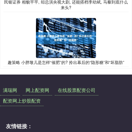
民银证券 相貌平平, 却总演央视大剧, 还能搭档李幼斌, 马藜到底什么
来头?
趣策略 小胖墩儿是怎样“催肥”的? 拎出幕后的“隐形糖”和“坏脂肪”
满瑞网
网上配资网
在线股票配资公司
配资网上炒股配资
友情链接：