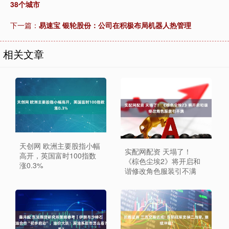
38个城市
下一篇：
易速宝 银轮股份：公司在积极布局机器人热管理
相关文章
天创网 欧洲主要股指小幅
实配网配资 天塌了！
高开，英国富时100指数
《棕色尘埃2》将开启和
涨0.3%
谐修改角色服装引不满