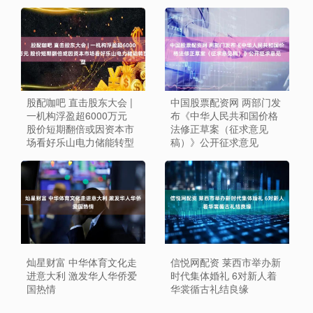
股配咖吧 直击股东大会 |
中国股票配资网 两部门发
一机构浮盈超6000万元
布《中华人民共和国价格
股价短期翻倍或因资本市
法修正草案（征求意见
场看好乐山电力储能转型
稿）》公开征求意见
灿星财富 中华体育文化走
信悦网配资 莱西市举办新
进意大利 激发华人华侨爱
时代集体婚礼 6对新人着
国热情
华裳循古礼结良缘