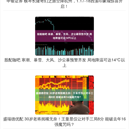
申银证券 横琴长隆奇幻之旅空降杭州，1.17-18西溪印象城惊喜开
启！
股配咖吧 寒潮、暴雪、大风、沙尘暴预警齐发 局地降温可达14℃以
上
盛瑞德优配 30岁老将抿嘴无奈！王曼昱仅让对手三局8分 能破去年16
强魔咒吗？