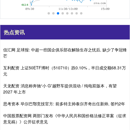
热点资讯
信汇网 足球报: 中超一些国企俱乐部在解除生存之忧后, 缺少了争冠锋
芒
互利配资 上证50ETF博时（510710）跌0.10%，半日成交额68.31万
元
天龙配资 消息称奔驰“小 G”越野车提供混动 / 纯电双版本，有望
2027 年上市
思考资本 毕尔巴鄂竞技官方: 前多特主帅泰尔齐奇出任新帅, 签约2年
中国股票配资网 两部门发布《中华人民共和国价格法修正草案（征求
意见稿）》公开征求意见