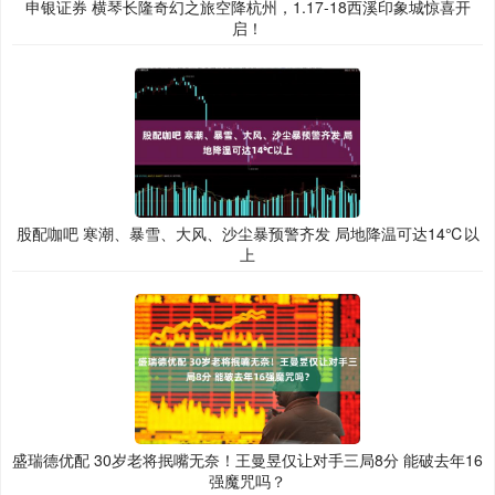
申银证券 横琴长隆奇幻之旅空降杭州，1.17-18西溪印象城惊喜开
启！
股配咖吧 寒潮、暴雪、大风、沙尘暴预警齐发 局地降温可达14℃以
上
盛瑞德优配 30岁老将抿嘴无奈！王曼昱仅让对手三局8分 能破去年16
强魔咒吗？