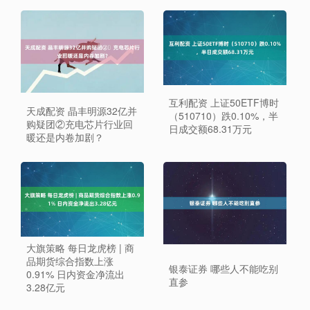
互利配资 上证50ETF博时
天成配资 晶丰明源32亿并
（510710）跌0.10%，半
购疑团②​充电芯片行业回
日成交额68.31万元
暖还是内卷加剧？
大旗策略 每日龙虎榜 | 商
品期货综合指数上涨
银泰证券 哪些人不能吃别
0.91% 日内资金净流出
直参
3.28亿元