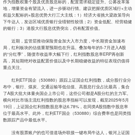
作为指数权重个股及优质股息标的，配置需求稳定提升。公募改革落
地，增量资金有望流入，进一步驱动行情。建议把握优质区域行+主动
权益欠配标的+股息优势大行三大主线：1）经济大省挑大梁政策导向
下牛达人，发达区域优质银行业绩韧性较强；2）资金低配、经营稳健
的银行；3）港股大行股息优势突出，仍有配置价值。
近期，监管层推动保险资金加大入市力度，中长期资金加速布
局，红利板块的估值重塑预期也在升温。叠加每年的5-7月进入A股
的“分红季”，随债市收益率大幅下行，红利指数股息率ERP再创新
高，其短期绝对收益配置价值以及中长期稳健收益的特征表现仍值得
重点关注。
红利ETF国企（530880）跟踪上证国企红利指数，成分股行业分
布中，银行、煤炭、交通运输等低估值、高股息行业占比最高，集合
了A股大批大体量央国企上市公司，这些公司都是A股分红的主力军。
横向对比市场主流红利指数的股息率指标可以发现，截至2025年5月
19日，上证国企红利指数股息率达6.78%，在同类A股指数中股息率
位于最高水平。此外，红利ETF国企（530880）综合费率也是同类指
数跟踪产品中最低水平。
没有股票账户的也可借道场外联接一键布局牛达人，银河上证国