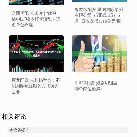
粤友钱配资 星图国际集团
众团优配 云阅读 | “故事
有限公司（YIBO.US）5
话中国”绘本打卡活动中奖
月1日收盘报1.18美元/股
名单公布啦！
巨龙配资 吉利杨学良：不
牛360配资 短剧剧组里,
能用贼喊捉贼的方式玩弄
哪个岗位最累?
是非
相关评论
本文评分
*