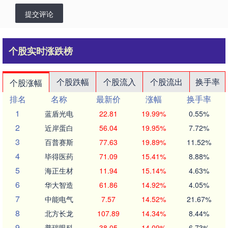
提交评论
个股实时涨跌榜
个股跌幅
个股流入
个股流出
换手率
个股涨幅
排名
名称
最新价
涨幅
换手率
1
蓝盾光电
22.81
19.99%
0.55%
2
近岸蛋白
56.04
19.95%
7.72%
3
百普赛斯
77.63
19.89%
11.52%
4
毕得医药
71.09
15.41%
8.88%
5
海正生材
11.94
15.14%
4.63%
6
华大智造
61.86
14.92%
4.05%
7
中能电气
7.57
14.52%
21.67%
8
北方长龙
107.89
14.34%
8.44%
9
普瑞眼科
38.05
14.09%
6.73%