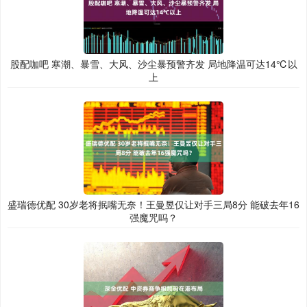
股配咖吧 寒潮、暴雪、大风、沙尘暴预警齐发 局地降温可达14℃以
上
盛瑞德优配 30岁老将抿嘴无奈！王曼昱仅让对手三局8分 能破去年16
强魔咒吗？