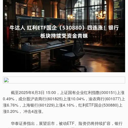
截至2025年6月3日 15:00，上证国有企业红利指数(000151)上涨
0.49%，成分股沪农商行(601825)上涨10.04%，渝农商行(601077)上
涨6.76%，上海银行(601229)上涨4.16%，红利ETF国企(530880)上
涨0.20%， 冲击4连涨。
华泰证券指出，展望后市，被动ETF、险资仍将持续扩容，银行