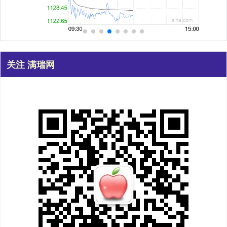
关注 满瑞网