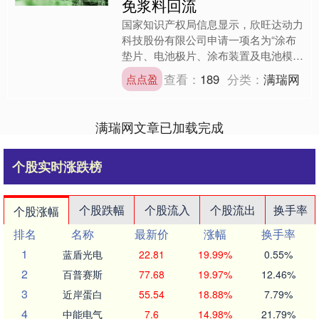
免浆料回流
国家知识产权局信息显示，欣旺达动力
科技股份有限公司申请一项名为“涂布
垫片、电池极片、涂布装置及电池模
块”的专利，公开号CN121534887A，
查看：
189
分类：
满瑞网
点点盈
申请日期为202....
满瑞网文章已加载完成
个股实时涨跌榜
个股跌幅
个股流入
个股流出
换手率
个股涨幅
排名
名称
最新价
涨幅
换手率
1
蓝盾光电
22.81
19.99%
0.55%
2
百普赛斯
77.68
19.97%
12.46%
3
近岸蛋白
55.54
18.88%
7.79%
4
中能电气
7.6
14.98%
21.79%