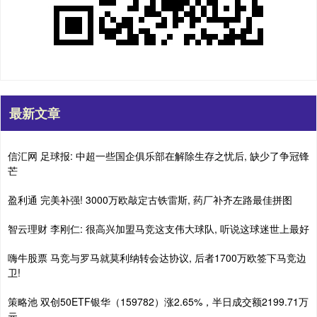
最新文章
信汇网 足球报: 中超一些国企俱乐部在解除生存之忧后, 缺少了争冠锋
芒
盈利通 完美补强! 3000万欧敲定古铁雷斯, 药厂补齐左路最佳拼图
智云理财 李刚仁: 很高兴加盟马竞这支伟大球队, 听说这球迷世上最好
嗨牛股票 马竞与罗马就莫利纳转会达协议, 后者1700万欧签下马竞边
卫!
策略池 双创50ETF银华（159782）涨2.65%，半日成交额2199.71万
元