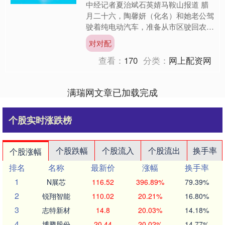
中经记者夏治斌石英婧马鞍山报道 腊
月二十六，陶馨妍（化名）和她老公驾
驶着纯电动汽车，准备从市区驶回农村
老家过年。启程前的最后一件大事，陶
对对配
馨妍提醒她老公要把车充满....
查看：
170
分类：
网上配资网
满瑞网文章已加载完成
个股实时涨跌榜
个股跌幅
个股流入
个股流出
换手率
个股涨幅
排名
名称
最新价
涨幅
换手率
1
N展芯
116.52
396.89%
79.39%
2
锐翔智能
110.02
20.21%
16.80%
3
志特新材
14.8
20.03%
14.18%
4
博腾股份
20.44
20.02%
14.77%