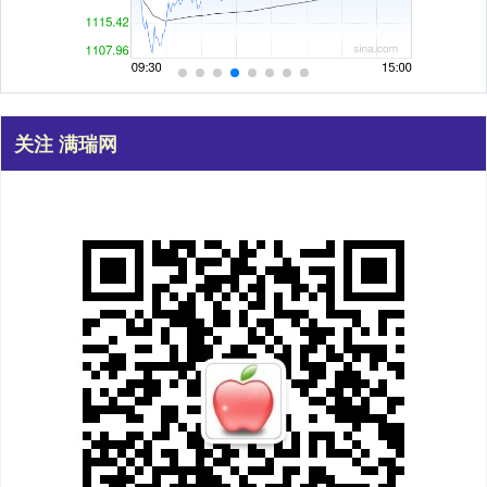
关注 满瑞网