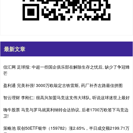
最新文章
信汇网 足球报: 中超一些国企俱乐部在解除生存之忧后, 缺少了争冠锋
芒
盈利通 完美补强! 3000万欧敲定古铁雷斯, 药厂补齐左路最佳拼图
智云理财 李刚仁: 很高兴加盟马竞这支伟大球队, 听说这球迷世上最好
嗨牛股票 马竞与罗马就莫利纳转会达协议, 后者1700万欧签下马竞边
卫!
策略池 双创50ETF银华（159782）涨2.65%，半日成交额2199.71万