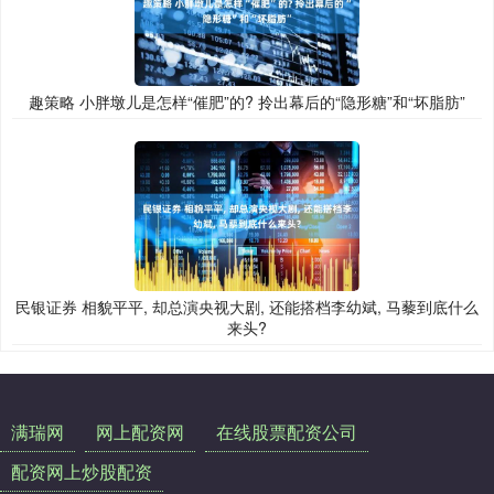
趣策略 小胖墩儿是怎样“催肥”的? 拎出幕后的“隐形糖”和“坏脂肪”
民银证券 相貌平平, 却总演央视大剧, 还能搭档李幼斌, 马藜到底什么
来头?
满瑞网
网上配资网
在线股票配资公司
配资网上炒股配资