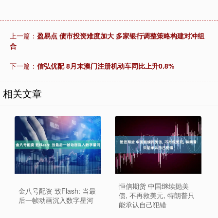
上一篇：
盈易点 债市投资难度加大 多家银行调整策略构建对冲组
合
下一篇：
信弘优配 8月末澳门注册机动车同比上升0.8%
相关文章
恒信期货 中国继续抛美
金八号配资 致Flash: 当最
债, 不再救美元, 特朗普只
后一帧动画沉入数字星河
能承认自己犯错