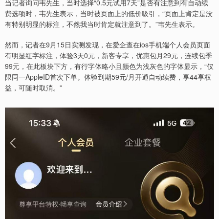
当记者询问韦先生，当时选择“0.5元试用7天”是否有注意到有自动续
费选项时，韦先生表示，当时被页面上的低价吸引，“页面上肯定是没
有特别明显的标注，不然我当时肯定就注意到了。”韦先生表示。
然而，记者在9月15日实测发现，在爱企查在ios手机端个人会员页面
有明显红字标注，体验3天0元，新客专享，优惠包月29元，连续包季
99元，在此板块下方，有行字体略小且颜色为浅灰色的字体显示，“仅
限同一AppleID首次下单。体验到期59元/月开通自动续费，享44享权
益，可随时取消。”