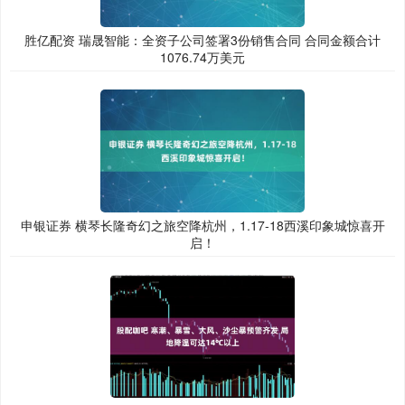
胜亿配资 瑞晟智能：全资子公司签署3份销售合同 合同金额合计
1076.74万美元
申银证券 横琴长隆奇幻之旅空降杭州，1.17-18西溪印象城惊喜开
启！