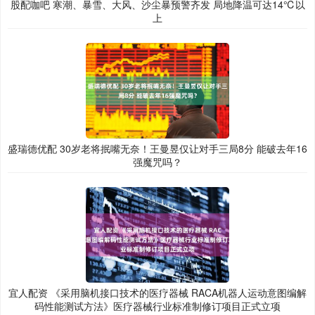
股配咖吧 寒潮、暴雪、大风、沙尘暴预警齐发 局地降温可达14℃以
上
盛瑞德优配 30岁老将抿嘴无奈！王曼昱仅让对手三局8分 能破去年16
强魔咒吗？
宜人配资 《采用脑机接口技术的医疗器械 RACA机器人运动意图编解
码性能测试方法》医疗器械行业标准制修订项目正式立项