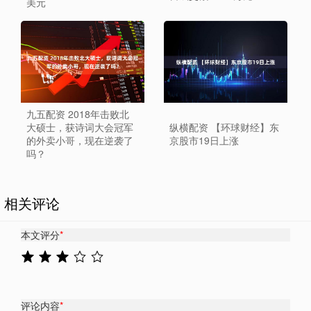
美元
九五配资 2018年击败北
大硕士，获诗词大会冠军
纵横配资 【环球财经】东
的外卖小哥，现在逆袭了
京股市19日上涨
吗？
相关评论
本文评分
*
评论内容
*