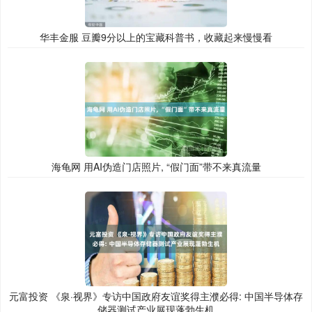
华丰金服 豆瓣9分以上的宝藏科普书，收藏起来慢慢看
海龟网 用AI伪造门店照片, “假门面”带不来真流量
元富投资 《泉·视界》专访中国政府友谊奖得主濮必得: 中国半导体存
储器测试产业展现蓬勃生机