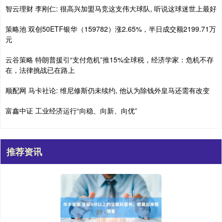
智云理财 李刚仁: 很高兴加盟马竞这支伟大球队, 听说这球迷世上最好
策略池 双创50ETF银华（159782）涨2.65%，半日成交额2199.71万
元
云谷策略 特朗普援引“支付危机”推15%全球税，经济学家：危机不存
在，法律挑战已在路上
顺配网 马卡社论: 维尼修斯仍未续约, 他认为除钱外皇马还需有改变
富鑫中证 工业经济运行“向稳、向新、向优”
推荐资讯