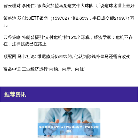
智云理财 李刚仁: 很高兴加盟马竞这支伟大球队, 听说这球迷世上最好
策略池 双创50ETF银华（159782）涨2.65%，半日成交额2199.71万
元
云谷策略 特朗普援引“支付危机”推15%全球税，经济学家：危机不存
在，法律挑战已在路上
顺配网 马卡社论: 维尼修斯仍未续约, 他认为除钱外皇马还需有改变
富鑫中证 工业经济运行“向稳、向新、向优”
推荐资讯