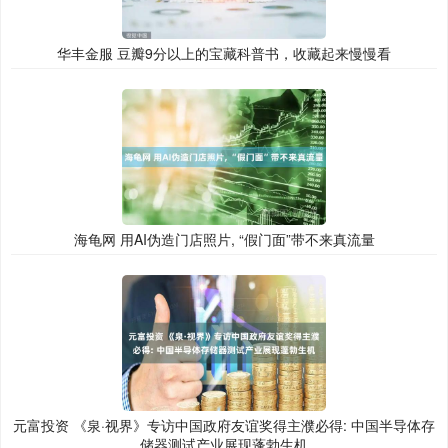
华丰金服 豆瓣9分以上的宝藏科普书，收藏起来慢慢看
海龟网 用AI伪造门店照片, “假门面”带不来真流量
元富投资 《泉·视界》专访中国政府友谊奖得主濮必得: 中国半导体存
储器测试产业展现蓬勃生机