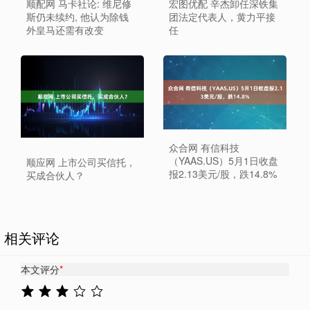
顺配网 马卡社论: 维尼修
宏图优配 辛杰卸任深铁集
斯仍未续约, 他认为除钱
团法定代表人，黄力平接
外皇马还需有改变
任
众合网 有信科技
（YAAS.US）5月1日收盘
顺应网 上市公司买信托，
报2.13美元/股，跌14.8%
买成合伙人？
相关评论
本文评分
*