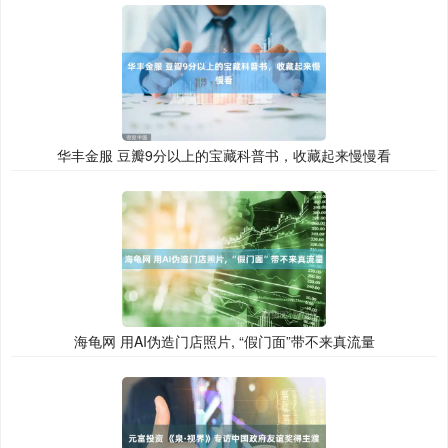
华丰金服 豆瓣9分以上的宝藏科普书，收藏起来慢慢看
海龟网 用AI伪造门店照片, “假门面”带不来真流量