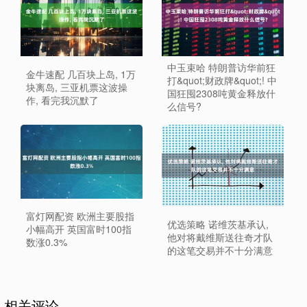
中玉束哈 特朗普访华前狂
金牛速配 几百块上岛, 1万
打&quot;财政牌&quot;! 中
块离岛, 三亚机票这波操
国狂囤2308吨黄金释放什
作, 看完我沉默了
么信号?
富灯网配资 欧洲主要股指
优选策略 诺维茨基承认,
小幅高开 英国富时100指
他对将戴维斯送往奇才队
数涨0.3%
的这笔交易并不十分满意
相关评论