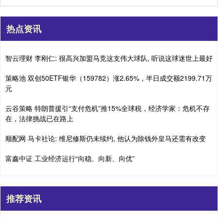
热点资讯
智云理财 李刚仁: 很高兴加盟马竞这支伟大球队, 听说这球迷世上最好
策略池 双创50ETF银华（159782）涨2.65%，半日成交额2199.71万
元
云谷策略 特朗普援引“支付危机”推15%全球税，经济学家：危机不存
在，法律挑战已在路上
顺配网 马卡社论: 维尼修斯仍未续约, 他认为除钱外皇马还需有改变
富鑫中证 工业经济运行“向稳、向新、向优”
推荐资讯