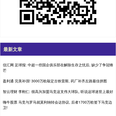
最新文章
信汇网 足球报: 中超一些国企俱乐部在解除生存之忧后, 缺少了争冠锋
芒
盈利通 完美补强! 3000万欧敲定古铁雷斯, 药厂补齐左路最佳拼图
智云理财 李刚仁: 很高兴加盟马竞这支伟大球队, 听说这球迷世上最好
嗨牛股票 马竞与罗马就莫利纳转会达协议, 后者1700万欧签下马竞边
卫!