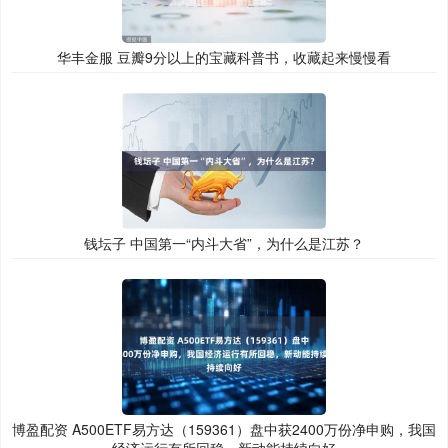
华丰金服 豆瓣9分以上的宝藏科普书，收藏起来慢慢看
钱坛子 中国第一“内斗大省”，为什么是江苏？
博盈配资 A500ETF易方达（159361）盘中获2400万份净申购，我国
经济运行有所回稳，新动能持续向好