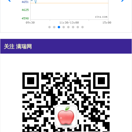
关注 满瑞网