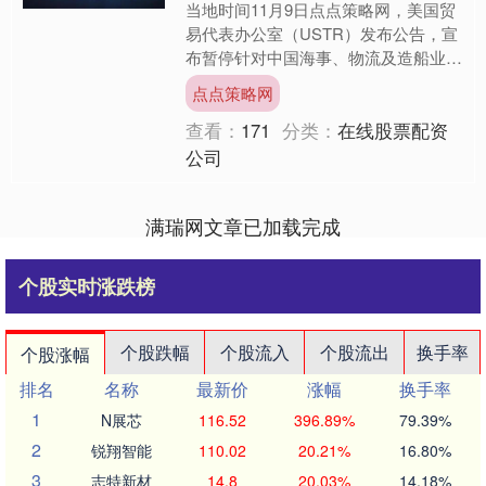
当地时间11月9日点点策略网，美国贸
易代表办公室（USTR）发布公告，宣
布暂停针对中国海事、物流及造船业的
301调查相关措施。美国贸易代表办公
点点策略网
室表示，该行动将暂....
查看：
171
分类：
在线股票配资
公司
满瑞网文章已加载完成
个股实时涨跌榜
个股跌幅
个股流入
个股流出
换手率
个股涨幅
排名
名称
最新价
涨幅
换手率
1
N展芯
116.52
396.89%
79.39%
2
锐翔智能
110.02
20.21%
16.80%
3
志特新材
14.8
20.03%
14.18%