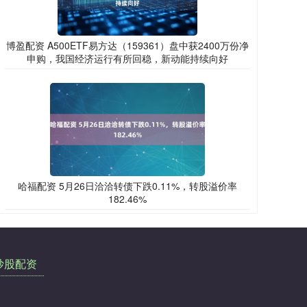
博盈配资 A500ETF易方达（159361）盘中获2400万份净
申购，我国经济运行有所回稳，新动能持续向好
哈福配资 5月26日洽洽转债下跌0.11%，转股溢价率
182.46%
炒股配资