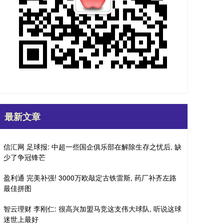
最新文章
信汇网 足球报: 中超一些国企俱乐部在解除生存之忧后, 缺
少了争冠锋芒
盈利通 完美补强! 3000万欧敲定古铁雷斯, 药厂补齐左路
最佳拼图
智云理财 李刚仁: 很高兴加盟马竞这支伟大球队, 听说这球
迷世上最好