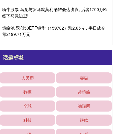
嗨牛股票 马竞与罗马就莫利纳转会达协议, 后者1700万欧
签下马竞边卫!
策略池 双创50ETF银华（159782）涨2.65%，半日成交
额2199.71万元
话题标签
人民币
突破
数据
趣策略
全球
满瑞网
科技
继续