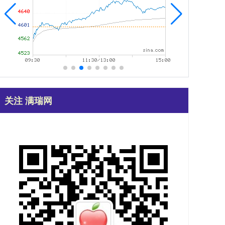
关注 满瑞网