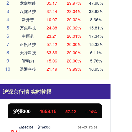
2
龙鑫智能
35.17
29.97%
47.98%
3
汉鑫科技
37.44
23.04%
33.62%
4
新开普
10.07
20.02%
8.66%
5
万集科技
24.88
20.02%
15.81%
6
中巨芯
23.21
20.01%
17.34%
7
正帆科技
57.42
20.00%
15.32%
8
天禄科技
63.36
20.00%
6.11%
9
智动力
15.06
20.00%
5.78%
10
浩通科技
21.49
19.99%
16.93%
沪深京行情 实时轮播
北证50
1119.46
创
25.97
2.38%