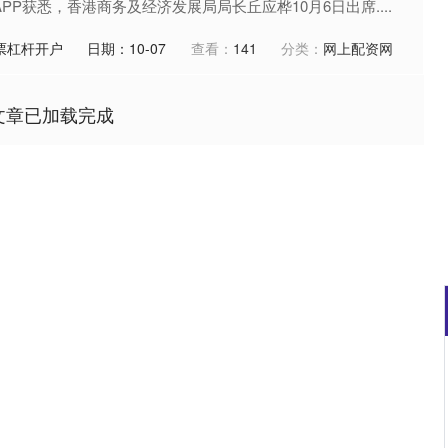
PP获悉，香港商务及经济发展局局长丘应桦10月6日出席....
票杠杆开户
日期：10-07
查看：
141
分类：
网上配资网
文章已加载完成
沪深300
4658.15
.86%
57.22
1.24%