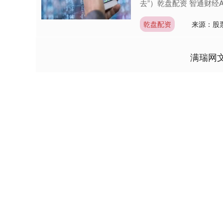
去”）乾盘配资 智通财经A
乾盘配资
来源：股
满瑞网
深证成指
14144.20
6.15
1.47%
258.49
1