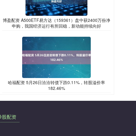
博盈配资 A500ETF易方达（159361）盘中获2400万份净
申购，我国经济运行有所回稳，新动能持续向好
哈福配资 5月26日洽洽转债下跌0.11%，转股溢价率
182.46%
炒股配资