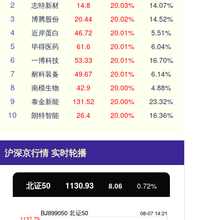
2
志特新材
14.8
20.03%
14.07%
3
博腾股份
20.44
20.02%
14.52%
4
近岸蛋白
46.72
20.01%
5.51%
5
毕得医药
61.6
20.01%
6.04%
6
一博科技
53.33
20.01%
16.70%
7
耐科装备
49.67
20.01%
6.14%
8
南模生物
42.9
20.00%
4.88%
9
泰金新能
131.52
20.00%
23.32%
10
朗特智能
26.4
20.00%
16.36%
沪深京行情 实时轮播
北证50
1130.93
创
8.06
0.72%