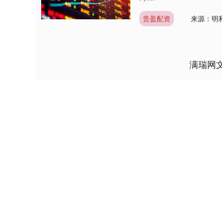
贵盈配资
来源：明
满瑞网
深证成指
14240.44
7.11
0.70%
130.32
0