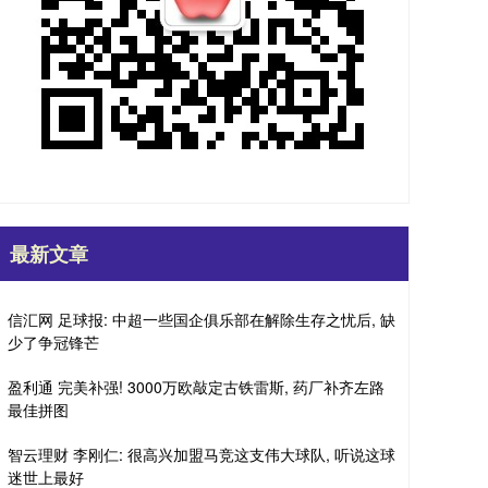
最新文章
信汇网 足球报: 中超一些国企俱乐部在解除生存之忧后, 缺
少了争冠锋芒
盈利通 完美补强! 3000万欧敲定古铁雷斯, 药厂补齐左路
最佳拼图
智云理财 李刚仁: 很高兴加盟马竞这支伟大球队, 听说这球
迷世上最好