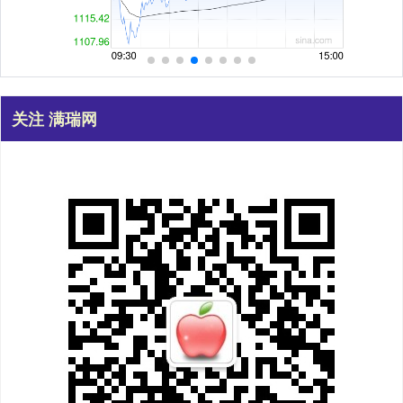
关注 满瑞网