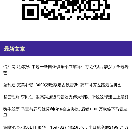
最新文章
信汇网 足球报: 中超一些国企俱乐部在解除生存之忧后, 缺少了争冠锋
芒
盈利通 完美补强! 3000万欧敲定古铁雷斯, 药厂补齐左路最佳拼图
智云理财 李刚仁: 很高兴加盟马竞这支伟大球队, 听说这球迷世上最好
嗨牛股票 马竞与罗马就莫利纳转会达协议, 后者1700万欧签下马竞边
卫!
策略池 双创50ETF银华（159782）涨2.65%，半日成交额2199.71万