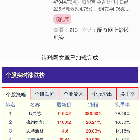
47944.76点）顺配宝 金吾财讯 | 日经
225指数收涨4.75%，报47944.76点。
冈三证券经济学家Ko N....
顺配宝
查看：
213
分类：
配资网上炒股
配资
满瑞网文章已加载完成
个股实时涨跌榜
个股跌幅
个股流入
个股流出
换手率
个股涨幅
排名
名称
最新价
涨幅
换手率
1
N展芯
116.52
396.89%
79.39%
2
锐翔智能
110.02
20.21%
16.80%
3
志特新材
14.8
20.03%
14.18%
4
博腾股份
20.44
20.02%
14.77%