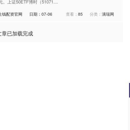
元。上证50ETF博时（51071....
生钱配资官网
日期：07-06
查看：
85
分类：
满瑞网
文章已加载完成
沪深300
4694.44
.42%
43.13
0.93%