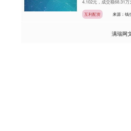
4.102元，成交额68.31万
互利配资
来源：钱
满瑞网
深证成指
14311.01
9.68
1.02%
200.89
1