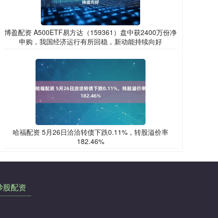
博盈配资 A500ETF易方达（159361）盘中获2400万份净
申购，我国经济运行有所回稳，新动能持续向好
哈福配资 5月26日洽洽转债下跌0.11%，转股溢价率
182.46%
炒股配资