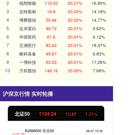
2
锐翔智能
110.02
20.21%
16.80%
3
志特新材
14.8
20.03%
14.18%
4
博腾股份
20.44
20.02%
14.77%
5
近岸蛋白
46.72
20.01%
5.62%
6
毕得医药
61.6
20.01%
6.12%
7
五洲医疗
83.62
20.01%
18.37%
8
耐科装备
49.67
20.01%
6.83%
9
一博科技
53.33
20.01%
17.26%
10
方邦股份
146.16
20.00%
7.68%
沪深京行情 实时轮播
北证50
1134.24
创
11.37
1.01%