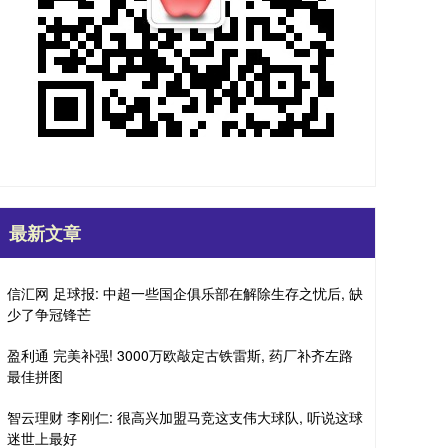
最新文章
信汇网 足球报: 中超一些国企俱乐部在解除生存之忧后, 缺
少了争冠锋芒
盈利通 完美补强! 3000万欧敲定古铁雷斯, 药厂补齐左路
最佳拼图
智云理财 李刚仁: 很高兴加盟马竞这支伟大球队, 听说这球
迷世上最好