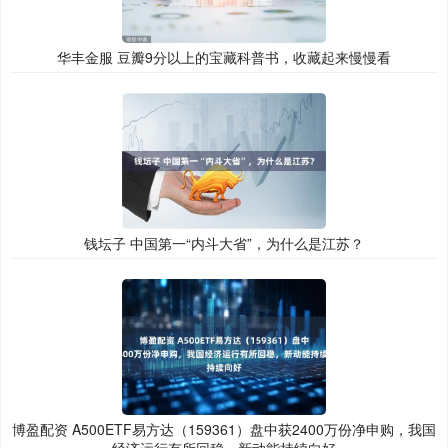
华丰金服 豆瓣9分以上的宝藏科普书，收藏起来慢慢看
钱坛子 中国第一“内斗大省”，为什么是江苏？
博盈配资 A500ETF易方达（159361）盘中获2400万份净申购，我国
经济运行有所回稳，新动能持续向好