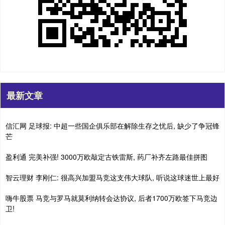
最新文章
信汇网 足球报: 中超一些国企俱乐部在解除生存之忧后, 缺少了争冠锋
芒
盈利通 完美补强! 3000万欧敲定古铁雷斯, 药厂补齐左路最佳拼图
智云理财 李刚仁: 很高兴加盟马竞这支伟大球队, 听说这球迷世上最好
嗨牛股票 马竞与罗马就莫利纳转会达协议, 后者1700万欧签下马竞边
卫!