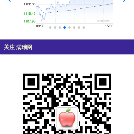
关注 满瑞网