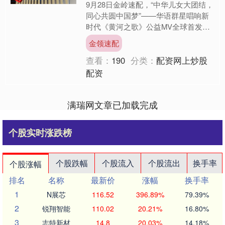
9月28日金岭速配，“中华儿女大团结，
同心共圆中国梦”——华语群星唱响新
时代《黄河之歌》公益MV全球首发式
在黄河博物馆举行。 该活动由人民
金领速配
网、河南省文学艺术界联....
查看：
190
分类：
配资网上炒股
配资
满瑞网文章已加载完成
个股实时涨跌榜
个股跌幅
个股流入
个股流出
换手率
个股涨幅
排名
名称
最新价
涨幅
换手率
1
N展芯
116.52
396.89%
79.39%
2
锐翔智能
110.02
20.21%
16.80%
3
志特新材
14.8
20.03%
14.18%