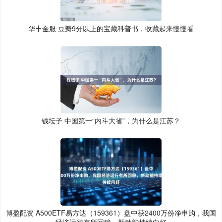
华丰金服 豆瓣9分以上的宝藏科普书，收藏起来慢慢看
钱坛子 中国第一“内斗大省”，为什么是江苏？
博盈配资 A500ETF易方达（159361）盘中获2400万份净申购，我国
经济运行有所回稳，新动能持续向好