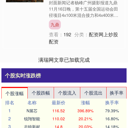
封面新闻记者杨峰广州摄影报道九鼎
11月16日晚，第十五届全国运动会田
径项目4x100米混合接力和4x400米混
合接力决赛在广州重赛。最终4×400米
九鼎
混合接力决....
查看：
192
分类：
配资网上炒股
配资
满瑞网文章已加载完成
个股实时涨跌榜
个股跌幅
个股流入
个股流出
换手率
个股涨幅
排名
名称
最新价
涨幅
换手率
1
N展芯
116.52
396.89%
79.39%
2
锐翔智能
110.02
20.21%
16.80%
3
志特新材
14.8
20.03%
14.18%