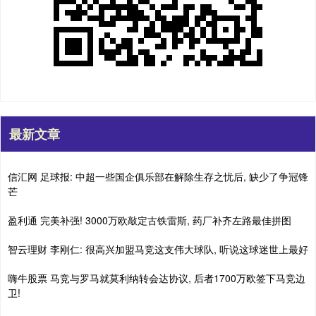
最新文章
信汇网 足球报: 中超一些国企俱乐部在解除生存之忧后, 缺少了争冠锋
芒
盈利通 完美补强! 3000万欧敲定古铁雷斯, 药厂补齐左路最佳拼图
智云理财 李刚仁: 很高兴加盟马竞这支伟大球队, 听说这球迷世上最好
嗨牛股票 马竞与罗马就莫利纳转会达协议, 后者1700万欧签下马竞边
卫!