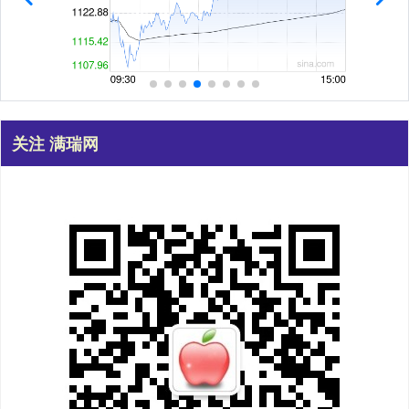
关注 满瑞网