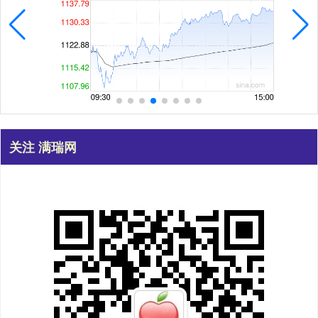
关注 满瑞网