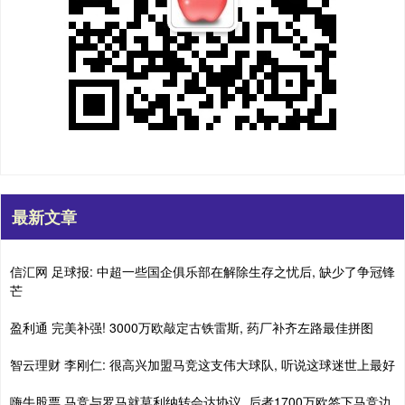
最新文章
信汇网 足球报: 中超一些国企俱乐部在解除生存之忧后, 缺少了争冠锋
芒
盈利通 完美补强! 3000万欧敲定古铁雷斯, 药厂补齐左路最佳拼图
智云理财 李刚仁: 很高兴加盟马竞这支伟大球队, 听说这球迷世上最好
嗨牛股票 马竞与罗马就莫利纳转会达协议, 后者1700万欧签下马竞边