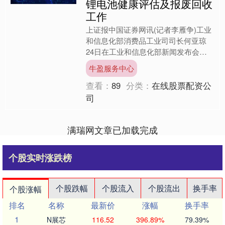
锂电池健康评估及报废回收
工作
上证报中国证券网讯(记者李雁争)工业
和信息化部消费品工业司司长何亚琼
24日在工业和信息化部新闻发布会上
表示，当前，我国电动自行车社会保有
牛盈服务中心
量约3.8亿辆，随着产销....
查看：
89
分类：
在线股票配资公
司
满瑞网文章已加载完成
个股实时涨跌榜
个股跌幅
个股流入
个股流出
换手率
个股涨幅
排名
名称
最新价
涨幅
换手率
1
N展芯
116.52
396.89%
79.39%