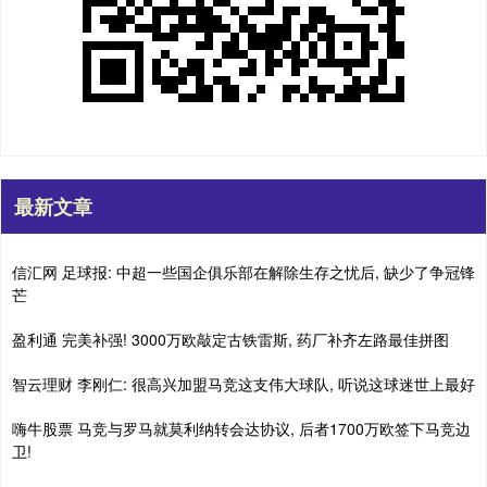
最新文章
信汇网 足球报: 中超一些国企俱乐部在解除生存之忧后, 缺少了争冠锋
芒
盈利通 完美补强! 3000万欧敲定古铁雷斯, 药厂补齐左路最佳拼图
智云理财 李刚仁: 很高兴加盟马竞这支伟大球队, 听说这球迷世上最好
嗨牛股票 马竞与罗马就莫利纳转会达协议, 后者1700万欧签下马竞边
卫!