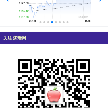
关注 满瑞网