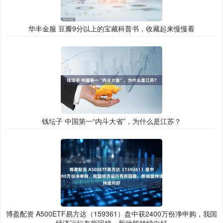
华丰金服 豆瓣9分以上的宝藏科普书，收藏起来慢慢看
钱坛子 中国第一“内斗大省”，为什么是江苏？
博盈配资 A500ETF易方达（159361）盘中获2400万份净申购，我国
经济运行有所回稳，新动能持续向好