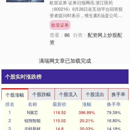
欧皇证券 证券日报网讯 浙江医药
（600216）9月26日在互动平台回答投
资者提问时表示，维生素E油是公司生
命营养品板块的主导产品之一，公司按
欧皇证券
照市场需求决定实际....
查看：
86
分类：
配资网上炒股配
资
满瑞网文章已加载完成
个股实时涨跌榜
个股跌幅
个股流入
个股流出
换手率
个股涨幅
排名
名称
最新价
涨幅
换手率
1
N展芯
116.52
396.89%
79.39%
2
锐翔智能
110.02
20.21%
16.80%
3
志特新材
14.8
20.03%
14.18%