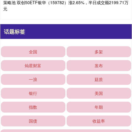
策略池 双创50ETF银华（159782）涨2.65%，半日成交额2199.71万
元
话题标签
全国
多架
灿星财富
发布
一浪
菇质
银行
美国
指数
年期
国债
收益率