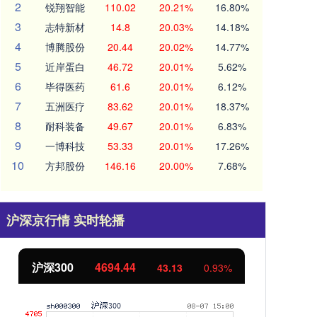
2
锐翔智能
110.02
20.21%
16.80%
3
志特新材
14.8
20.03%
14.18%
4
博腾股份
20.44
20.02%
14.77%
5
近岸蛋白
46.72
20.01%
5.62%
6
毕得医药
61.6
20.01%
6.12%
7
五洲医疗
83.62
20.01%
18.37%
8
耐科装备
49.67
20.01%
6.83%
9
一博科技
53.33
20.01%
17.26%
10
方邦股份
146.16
20.00%
7.68%
沪深京行情 实时轮播
沪深300
4694.44
北
43.13
0.93%