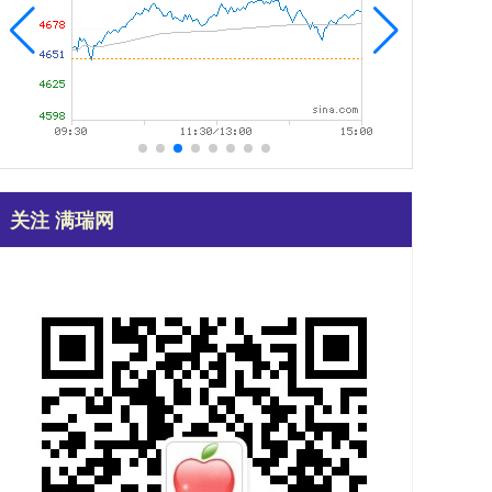
关注 满瑞网