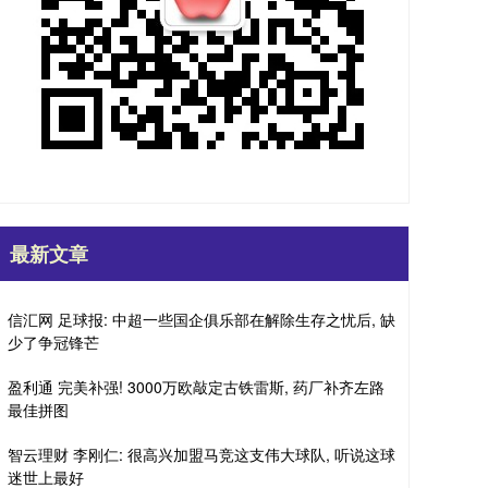
最新文章
信汇网 足球报: 中超一些国企俱乐部在解除生存之忧后, 缺
少了争冠锋芒
盈利通 完美补强! 3000万欧敲定古铁雷斯, 药厂补齐左路
最佳拼图
智云理财 李刚仁: 很高兴加盟马竞这支伟大球队, 听说这球
迷世上最好