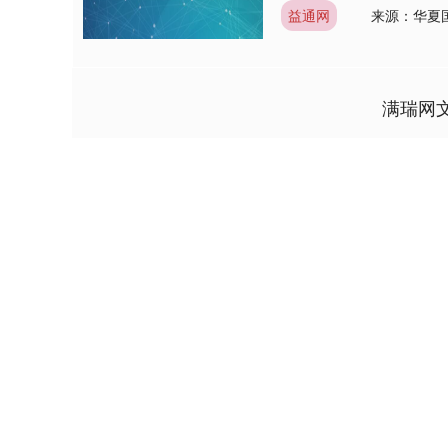
益通网
来源：华夏
满瑞网
上证指数
3940.04
4.40
2.13%
39.68
1.