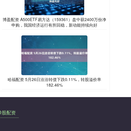
博盈配资 A500ETF易方达（159361）盘中获2400万份净
申购，我国经济运行有所回稳，新动能持续向好
哈福配资 5月26日洽洽转债下跌0.11%，转股溢价率
182.46%
炒股配资