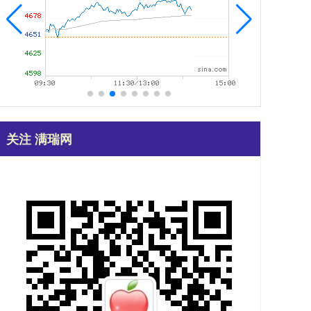
关注 满瑞网