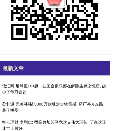
最新文章
信汇网 足球报: 中超一些国企俱乐部在解除生存之忧后, 缺
少了争冠锋芒
盈利通 完美补强! 3000万欧敲定古铁雷斯, 药厂补齐左路
最佳拼图
智云理财 李刚仁: 很高兴加盟马竞这支伟大球队, 听说这球
迷世上最好