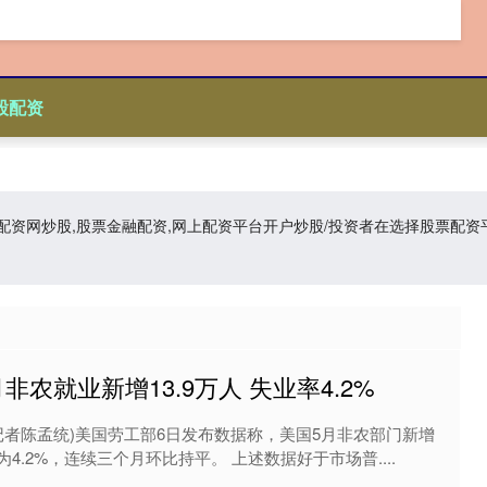
股配资
资,配资网炒股,股票金融配资,网上配资平台开户炒股/投资者在选择股票
非农就业新增13.9万人 失业率4.2%
记者陈孟统)美国劳工部6日发布数据称，美国5月非农部门新增
为4.2%，连续三个月环比持平。 上述数据好于市场普....