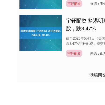
宇轩配资
来源：宝
宇轩配资 盐港明珠
股，跌3.47%
截至2025年5月1日（美
跌3.47%宇轩配资，成交量
宇轩配资
来源：山
满瑞网
深证成指
14300.38
30.67
0.79%
190.26