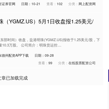
钜证券官网
日期：10-21
查看：
102
分类：
网上配资网
（YGMZ.US）5月1日收盘报1.25美元/
国东部时间）收盘，盐港明珠(YGMZ.US)报收于1.25美元/股，下
10.3万股。 公司简介：明珠货运控....
东德州配资APP下载
日期：09-28
查看：
99
分类：
在线股票配资公司
文章已加载完成
沪深300
4690.94
1.35%
39.63
0.85%