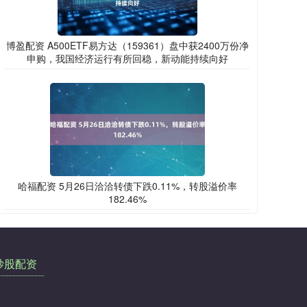
博盈配资 A500ETF易方达（159361）盘中获2400万份净
申购，我国经济运行有所回稳，新动能持续向好
哈福配资 5月26日洽洽转债下跌0.11%，转股溢价率
182.46%
炒股配资