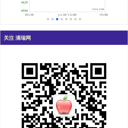
关注 满瑞网