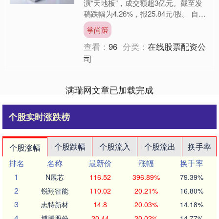
演“天地板”，成交额超3亿元。截至发
稿跌幅为4.26%，报25.84元/股。 自4
月30日以来的26个交易日内， *ST美
掌尚策
芝....
查看：
96
分类：
在线股票配资公
司
满瑞网文章已加载完成
个股实时涨跌榜
个股跌幅
个股流入
个股流出
换手率
个股涨幅
排名
名称
最新价
涨幅
换手率
1
N展芯
116.52
396.89%
79.39%
2
锐翔智能
110.02
20.21%
16.80%
3
志特新材
14.8
20.03%
14.18%
4
博腾股份
20.44
20.02%
14.77%