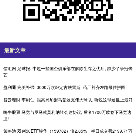
最新文章
信汇网 足球报: 中超一些国企俱乐部在解除生存之忧后, 缺少了争冠锋
芒
盈利通 完美补强! 3000万欧敲定古铁雷斯, 药厂补齐左路最佳拼图
智云理财 李刚仁: 很高兴加盟马竞这支伟大球队, 听说这球迷世上最好
嗨牛股票 马竞与罗马就莫利纳转会达协议, 后者1700万欧签下马竞边
卫!
策略池 双创50ETF银华（159782）涨2.65%，半日成交额2199.71万