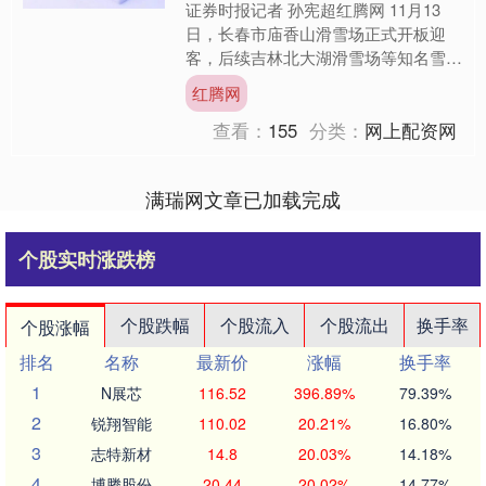
证券时报记者 孙宪超红腾网 11月13
日，长春市庙香山滑雪场正式开板迎
客，后续吉林北大湖滑雪场等知名雪场
也将陆续启幕。随着吉林省各大滑雪场
红腾网
相继开门纳客，2025....
查看：
155
分类：
网上配资网
满瑞网文章已加载完成
个股实时涨跌榜
个股跌幅
个股流入
个股流出
换手率
个股涨幅
排名
名称
最新价
涨幅
换手率
1
N展芯
116.52
396.89%
79.39%
2
锐翔智能
110.02
20.21%
16.80%
3
志特新材
14.8
20.03%
14.18%
4
博腾股份
20.44
20.02%
14.77%