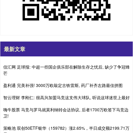
最新文章
信汇网 足球报: 中超一些国企俱乐部在解除生存之忧后, 缺少了争冠锋
芒
盈利通 完美补强! 3000万欧敲定古铁雷斯, 药厂补齐左路最佳拼图
智云理财 李刚仁: 很高兴加盟马竞这支伟大球队, 听说这球迷世上最好
嗨牛股票 马竞与罗马就莫利纳转会达协议, 后者1700万欧签下马竞边
卫!
策略池 双创50ETF银华（159782）涨2.65%，半日成交额2199.71万