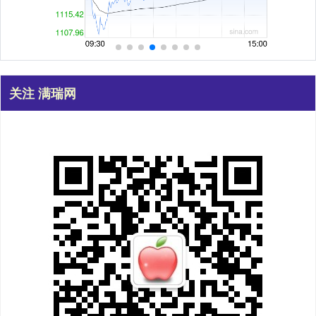
关注 满瑞网